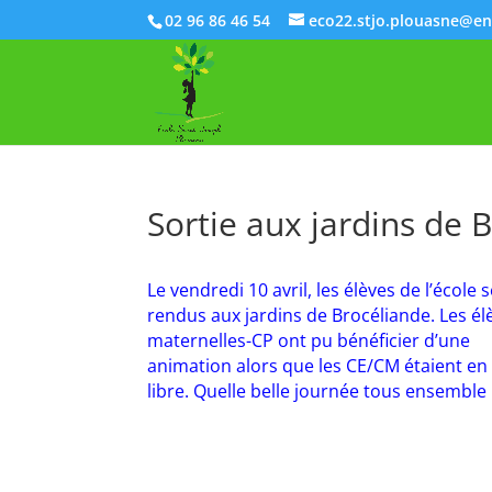
02 96 86 46 54
eco22.stjo.plouasne@en
Sortie aux jardins de 
Le vendredi 10 avril, les élèves de l’école 
rendus aux jardins de Brocéliande. Les él
maternelles-CP ont pu bénéficier d’une
animation alors que les CE/CM étaient en 
libre. Quelle belle journée tous ensemble 