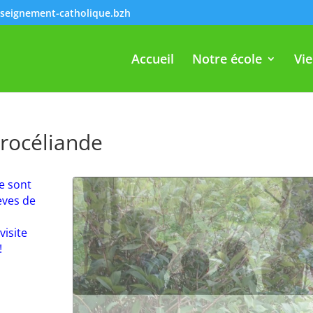
seignement-catholique.bzh
Accueil
Notre école
Vie
Brocéliande
se sont
èves de
visite
!