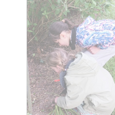
s localiser
Nos liens
Collège La Providence –
Montauban de Bretagne
Ddec 22
Mairie de Plouasne
Lien Admin
Mentions légales