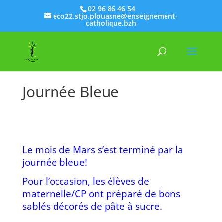
02 96 86 46 54
eco22.stjo.plouasne@enseignement-
catholique.bzh
Journée Bleue
Le mois de Mars s’est terminé par la
journée bleue!
Pour l’occasion, les élèves de
maternelle/CP ont préparé de bons
sablés décorés de pâte à sucre.