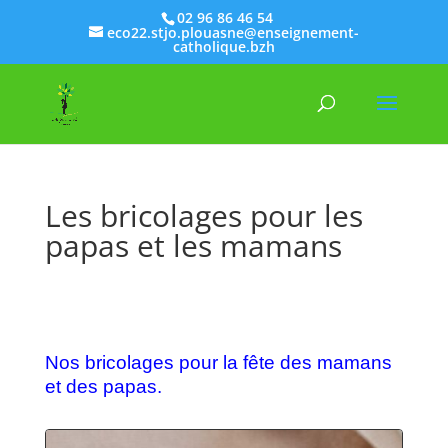
02 96 86 46 54
eco22.stjo.plouasne@enseignement-
catholique.bzh
Les bricolages pour les
papas et les mamans
Nos bricolages pour la fête des mamans
et des papas.